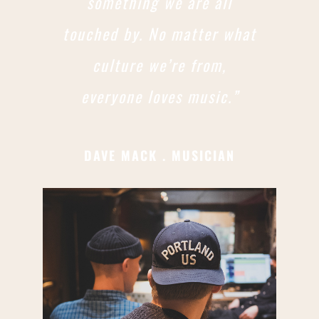
something we are all
touched by. No matter what
culture we’re from,
everyone loves music.”
DAVE MACK . MUSICIAN